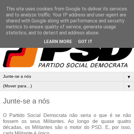
This site uses cookies from Google to deliver its services
and to analyze traffic. Your IP address and user-agent are
shared with Google along with performance and security
metrics to ensure quality of service, generate usage
statistics, and to detect and address abuse.
LEARN MORE
GOT IT
▼
▼
Junte-se a nós
O Partido Social Democrata não seria o que é se não
fossem os seus Militantes. Ao longo de quase quatro
décadas, os Militantes são o motor do PSD. E, por isso,
cada Militante é único.