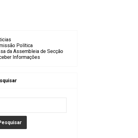
icias
missão Política
sa da Assembleia de Secção
ceber Informações
squisar