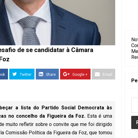
Not
Co
safio de se candidatar à Câmara
Me
Re
 Foz
ook
Twitter
Share
Google +
Email
Pe
beçar a lista do Partido Social Democrata às
cas no concelho da Figueira da Foz.
Esta é uma
 muito refletir sobre o convite que me foi dirigido
ela Comissão Política da Figueira da Foz, que tomou