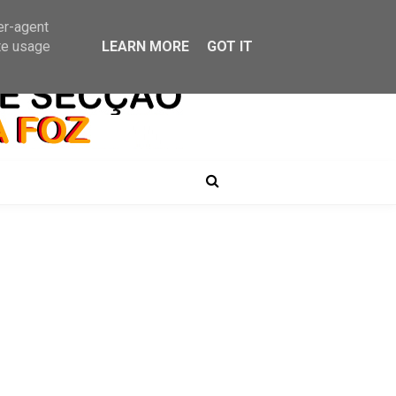
er-agent
te usage
LEARN MORE
GOT IT