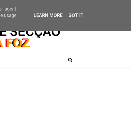
er-agent
te usage
LEARN MORE
GOT IT