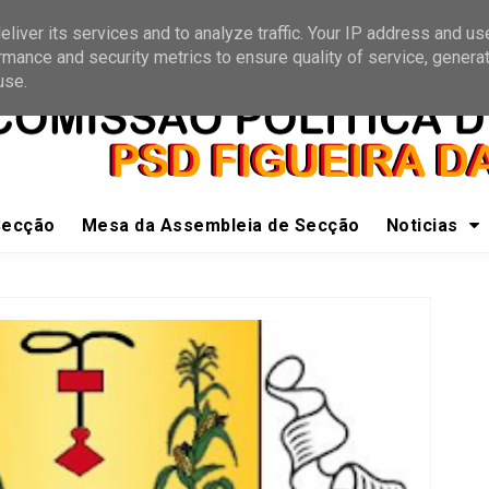
e a nós
Receber Informações
liver its services and to analyze traffic. Your IP address and us
rmance and security metrics to ensure quality of service, genera
use.
Secção
Mesa da Assembleia de Secção
Noticias