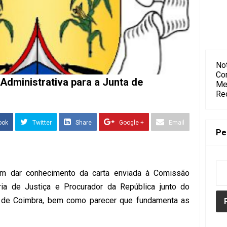
Not
Co
dministrativa para a Junta de
Me
Re
ook
Twitter
Share
Google +
Email
Pe
m dar conhecimento da carta enviada à Comissão
ria de Justiça e Procurador da República junto do
al de Coimbra, bem como parecer que fundamenta as