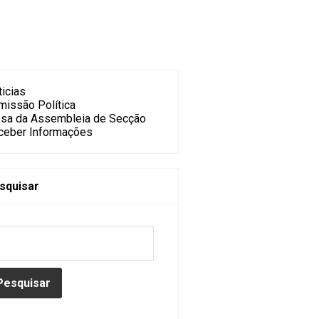
icias
missão Política
sa da Assembleia de Secção
ceber Informações
squisar