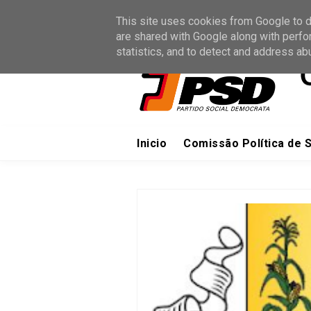
Inicio
Sites Oficiais
Junte-s
This site uses cookies from Google to de
are shared with Google along with perfo
statistics, and to detect and address ab
Inicio
Comissão Política de 