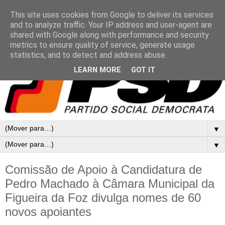
This site uses cookies from Google to deliver its services
and to analyze traffic. Your IP address and user-agent are
shared with Google along with performance and security
metrics to ensure quality of service, generate usage
statistics, and to detect and address abuse.
LEARN MORE
GOT IT
▼
▼
Comissão de Apoio à Candidatura de
Pedro Machado à Câmara Municipal da
Figueira da Foz divulga nomes de 60
novos apoiantes