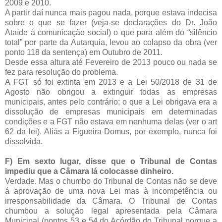
2009 e 2010.
A partir daí nunca mais pagou nada, porque estava indecisa
sobre o que se fazer (veja-se declarações do Dr. João
Ataíde à comunicação social) o que para além do “silêncio
total” por parte da Autarquia, levou ao colapso da obra (ver
ponto 118 da sentença) em Outubro de 2011.
Desde essa altura até Fevereiro de 2013 pouco ou nada se
fez para resolução do problema.
A FGT só foi extinta em 2013 e a Lei 50/2018 de 31 de
Agosto não obrigou a extinguir todas as empresas
municipais, antes pelo contrário; o que a Lei obrigava era a
dissolução de empresas municipais em determinadas
condições e a FGT não estava em nenhuma delas (ver o art
62 da lei). Aliás a Figueira Domus, por exemplo, nunca foi
dissolvida.
F) Em sexto lugar, disse que o Tribunal de Contas
impediu que a Câmara lá colocasse dinheiro.
Verdade. Mas o chumbo do Tribunal de Contas não se deve
á aprovação de uma nova Lei mas à incompetência ou
irresponsabilidade da Câmara. O Tribunal de Contas
chumbou a solução legal apresentada pela Câmara
Municipal (pontos 53 e 54 do Acórdão do Tribunal porque a