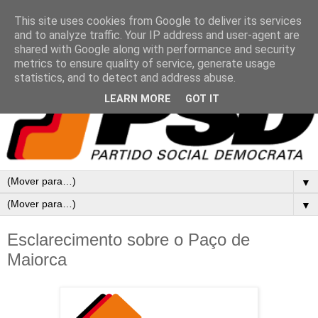
This site uses cookies from Google to deliver its services
and to analyze traffic. Your IP address and user-agent are
shared with Google along with performance and security
metrics to ensure quality of service, generate usage
statistics, and to detect and address abuse.
LEARN MORE
GOT IT
▼
▼
Esclarecimento sobre o Paço de
Maiorca