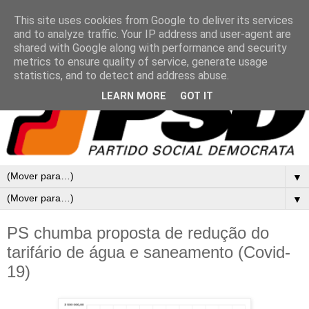
This site uses cookies from Google to deliver its services
and to analyze traffic. Your IP address and user-agent are
shared with Google along with performance and security
metrics to ensure quality of service, generate usage
statistics, and to detect and address abuse.
LEARN MORE
GOT IT
▼
▼
PS chumba proposta de redução do
tarifário de água e saneamento (Covid-
19)