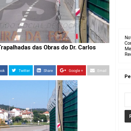
Not
Co
Trapalhadas das Obras do Dr. Carlos
Me
Re
ook
Twitter
Share
Google +
Email
Pe