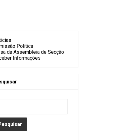
icias
missão Política
sa da Assembleia de Secção
ceber Informações
squisar