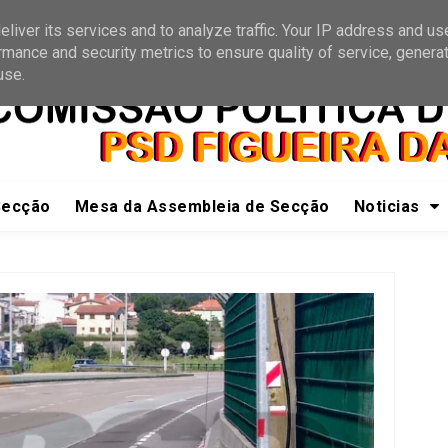
e a nós
Receber Informações
liver its services and to analyze traffic. Your IP address and us
rmance and security metrics to ensure quality of service, genera
use.
Secção
Mesa da Assembleia de Secção
Noticias