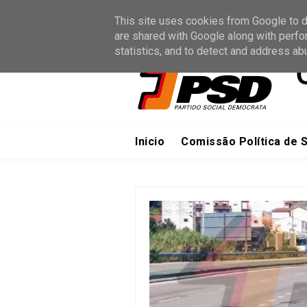
Inicio
Sites Oficiais
Junte-s
This site uses cookies from Google to de
are shared with Google along with perfo
statistics, and to detect and address ab
Inicio
Comissão Política de 