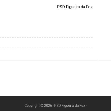
PSD Figueira da Foz
Copyright ©
2026
·
PSD Figueira da Foz
·