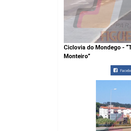
Ciclovia do Mondego - “
Monteiro”
Faceb