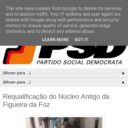
This site uses cookies from Google to deliver its services
and to analyze traffic. Your IP address and user-agent are
shared with Google along with performance and security
metrics to ensure quality of service, generate usage
statistics, and to detect and address abuse.
LEARN MORE
GOT IT
▼
▼
Requalificação do Núcleo Antigo da
Figueira da Foz