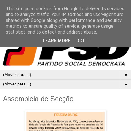
This site uses cookies from Google to deliver its services
and to analyze traffic. Your IP address and user-agent are
shared with Google along with performance and security
metrics to ensure quality of service, generate usage
statistics, and to detect and address abuse.
LEARN MORE
GOT IT
▼
▼
Assembleia de Secção