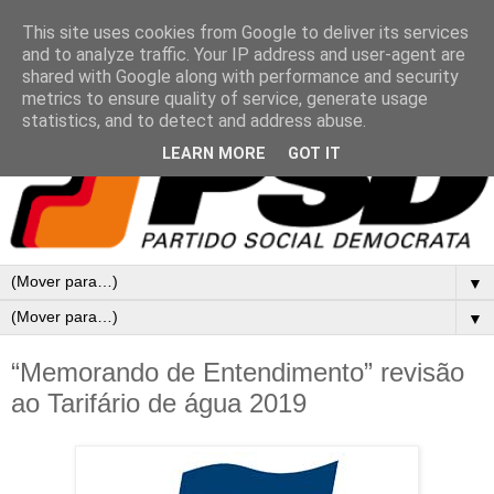
This site uses cookies from Google to deliver its services
and to analyze traffic. Your IP address and user-agent are
shared with Google along with performance and security
metrics to ensure quality of service, generate usage
statistics, and to detect and address abuse.
LEARN MORE
GOT IT
▼
▼
“Memorando de Entendimento” revisão
ao Tarifário de água 2019