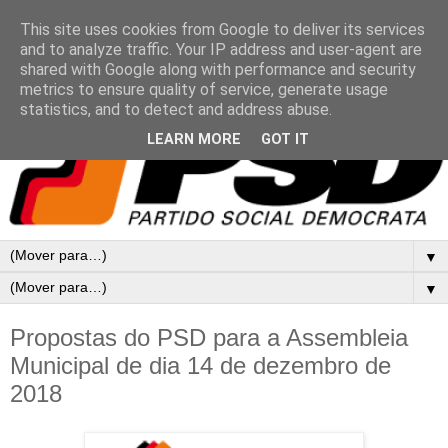
This site uses cookies from Google to deliver its services
and to analyze traffic. Your IP address and user-agent are
shared with Google along with performance and security
metrics to ensure quality of service, generate usage
statistics, and to detect and address abuse.
LEARN MORE
GOT IT
▼
▼
Propostas do PSD para a Assembleia
Municipal de dia 14 de dezembro de
2018