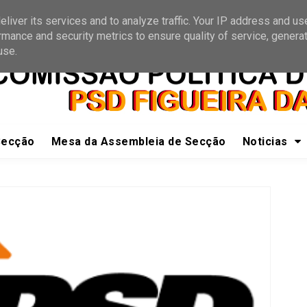
e a nós
Receber Informações
liver its services and to analyze traffic. Your IP address and us
rmance and security metrics to ensure quality of service, genera
use.
Secção
Mesa da Assembleia de Secção
Noticias