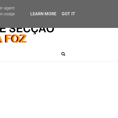
er-agent
te usage
LEARN MORE
GOT IT