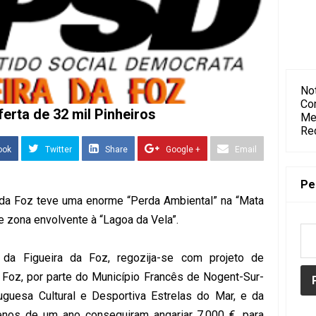
Not
Co
erta de 32 mil Pinheiros
Me
Re
ook
Twitter
Share
Google +
Email
Pe
 da Foz teve uma enorme “Perda Ambiental” na “Mata
e zona envolvente à “Lagoa da Vela”.
da Figueira da Foz, regozija-se com projeto de
a Foz, por parte do Município Francês de Nogent-Sur-
guesa Cultural e Desportiva Estrelas do Mar, e da
nos de um ano conseguiram angariar 7.000 €, para