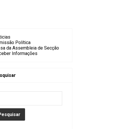
icias
missão Política
sa da Assembleia de Secção
ceber Informações
squisar